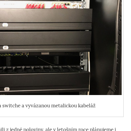
a switche a vyvázanou metalickou kabeláž
li z jedné poloviny, ale v letošním roce plánujeme i