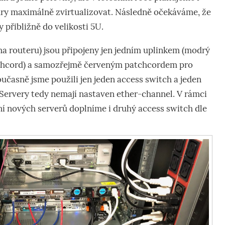
ury maximálně zvirtualizovat. Následně očekáváme, že
 přibližně do velikosti 5U.
a routeru) jsou připojeny jen jedním uplinkem (modrý
tchcord) a samozřejmě červeným patchcordem pro
časně jsme použili jen jeden access switch a jeden
ervery tedy nemají nastaven ether-channel. V rámci
ní nových serverů doplníme i druhý access switch dle