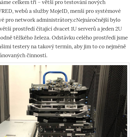
áme celkem tři – větší pro testování nových
u FRED, webů a služby MojeID, menší pro systémové
vé pro network administrátory.cNejnáročnější bylo
ětší prostředí čítající dvacet 1U serverů a jeden 2U
 hodně těžkého železa. Odstávku celého prostředí jsme
šimi testery na takový termín, aby jim to co nejméně
lánovaných činností.