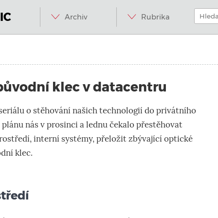
Menu
Přeskočit
Hledat:
na
IC
Archiv
Rubrika
obsah
.internet.
ůvodní klec v datacentru
 seriálu o stěhování našich technologií do privátního
 plánu nás v prosinci a lednu čekalo přestěhovat
ostředí, interní systémy, přeložit zbývající optické
dní klec.
tředí