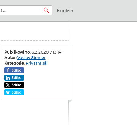
English
Publikováno:
6.2.2020 v 13:14
Autor:
Václav Steiner
Kategorie:
Privátní sál
Sdílet
Sdílet
Sdílet
Sdílet