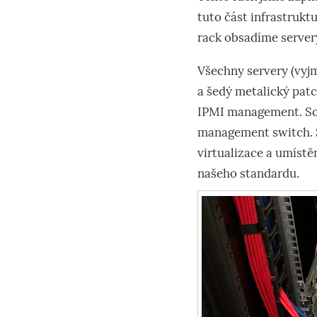
tuto část infrastrukt
rack obsadíme servery
Všechny servery (vyjm
a šedý metalický pa
IPMI management. Sou
management switch. S
virtualizace a umístě
našeho standardu.