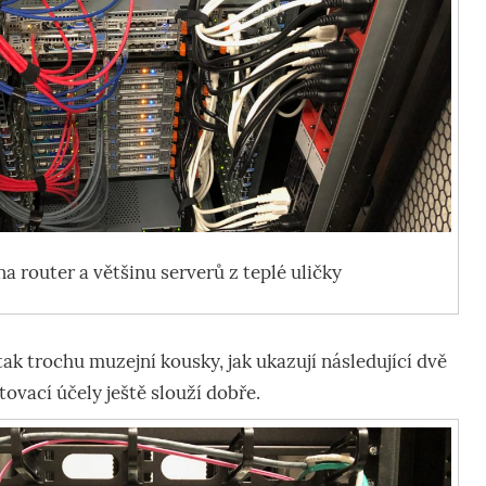
a router a většinu serverů z teplé uličky
tak trochu muzejní kousky, jak ukazují následující dvě
stovací účely ještě slouží dobře.