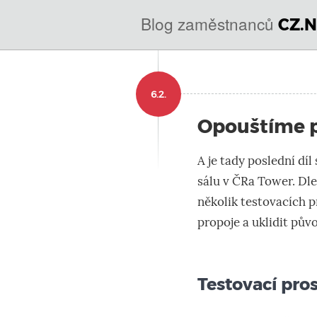
@
Blog zaměstnanců
CZ.N
IN
SOA
domény.dns.enum.mojeid
6.2.
nic.cz.
Opouštíme p
A je tady poslední díl
sálu v ČRa Tower. Dle
několik testovacích pr
propoje a uklidit půvo
Testovací pros