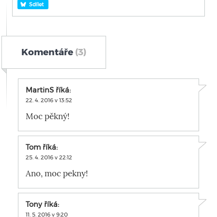
Sdílet
Komentáře
(3)
MartinS
říká:
22. 4. 2016 v 13:52
Moc pěkný!
Tom
říká:
25. 4. 2016 v 22:12
Ano, moc pekny!
Tony
říká:
11. 5. 2016 v 9:20