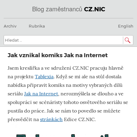
Blog zaměstnanců
CZ.NIC
Menu
Přeskočit
@
Archiv
Rubrika
English
na
obsah
IN
Hledat:
SOA
Jak vznikal komiks Jak na Internet
domény.dns.enum.mojeid.internet.
Jsem kreslířka a ve sdružení CZ.NIC pracuju hlavně
nic.cz.
na projektu
Tablexia
. Když se mi ale na stůl dostala
nabídka připravit komiks na motivy vybraných dílů
seriálu
Jak na Internet
, nerozmýšlela se dlouho a ve
spolupráci se scénáristy tohoto osvětového seriálu se
pustila do práce. Jak se nám to povedlo se můžete
přesvědčit na
stránkách
Edice CZ.NIC.