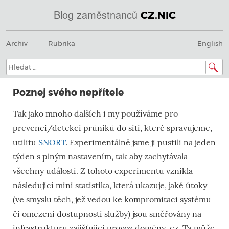
Blog zaměstnanců
CZ.NIC
Menu
Přeskočit
@
Archiv
Rubrika
English
na
obsah
IN
Hledat:
SOA
Poznej svého nepřítele
domény.dns.enum.mojeid.internet.
Tak jako mnoho dalších i my používáme pro
nic.cz.
prevenci/detekci průniků do sítí, které spravujeme,
utilitu
SNORT
. Experimentálně jsme ji pustili na jeden
týden s plným nastavením, tak aby zachytávala
všechny události. Z tohoto experimentu vznikla
následující mini statistika, která ukazuje, jaké útoky
(ve smyslu těch, jež vedou ke kompromitaci systému
či omezení dostupnosti služby) jsou směřovány na
infrastrukturu zajišťující provoz domény .cz. Ta může