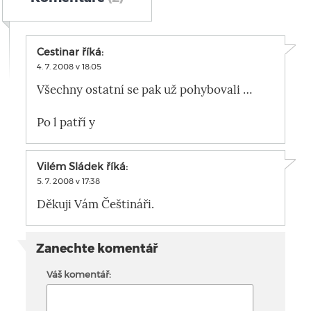
Cestinar
říká:
4. 7. 2008 v 18:05
Všechny ostatní se pak už pohybovali …
Po l patří y
Vilém Sládek
říká:
5. 7. 2008 v 17:38
Děkuji Vám Češtináři.
Zanechte komentář
Váš komentář: