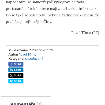
napadeními se samozřejmě vyskytovala i řada
portscanů a útoků, které mají za cíl získat informace.
Co se týká zdrojů útoků nebude žádné překvapení, že
pocházejí nejčastěji z Číny.
Pavel Tůma (PT)
Publikováno:
3.7.2008 v 13:55
Autor:
Pavel Tůma
Kategorie:
Nezařazené
Sdílet
Sdílet
Sdílet
Sdílet
Komentáře
(2)