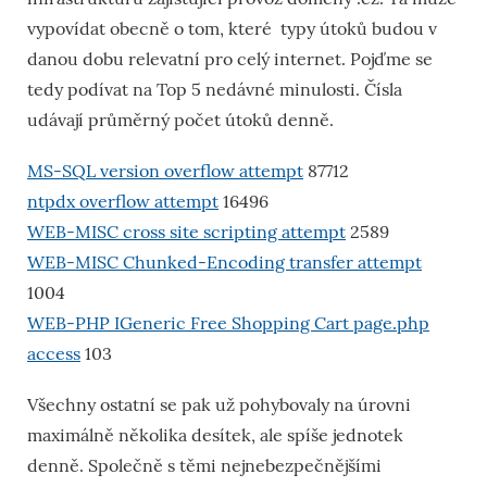
vypovídat obecně o tom, které typy útoků budou v
danou dobu relevatní pro celý internet. Pojďme se
tedy podívat na Top 5 nedávné minulosti. Čísla
udávají průměrný počet útoků denně.
MS-SQL version overflow attempt
87712
ntpdx overflow attempt
16496
WEB-MISC cross site scripting attempt
2589
WEB-MISC Chunked-Encoding transfer attempt
1004
WEB-PHP IGeneric Free Shopping Cart page.php
access
103
Všechny ostatní se pak už pohybovaly na úrovni
maximálně několika desítek, ale spíše jednotek
denně. Společně s těmi nejnebezpečnějšími